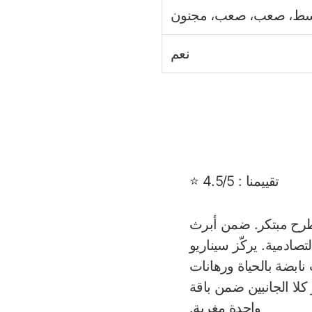
سط، صعب، صعب، مجنون
نعم
تقييمنا : 4.5/5 ⭐
 طرح مبتكر. ضمن أبرث
صادمية. يركّز سيناريو
ابضة بالحياة ورهانات
 كلا الجانبين ضمن باقة
واحدة مغرية.