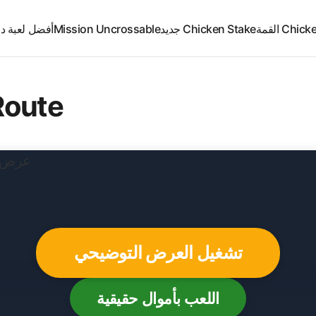
Ch القمة
Chicken Stake جديد
Mission Uncrossable
أفضل لعبة د
Route
تشغيل العرض التوضيحي
اللعب بأموال حقيقية