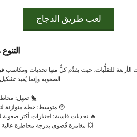
لعب طريق الدجاج
التنوع 
 الأربعة للتقلُّبات، حيث يقدِّم كلٌّ منها تحديات ومكاسب فري
الصعوبة وإنما يُعيد تشكيل 
🐤 تمهل: مخاط
😯 متوسط: خطة متوازنة لتح
🔥 تحديات قاسية: اختبارات أكثر صعوبة 
💥 مغامرة قُصوى بدرجة مخاطرة عالية م