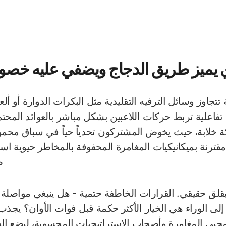
ي يميز طريق الدجاج ويضفي عليه خصوص
تتجاوز وسائل الترفيه التقليدية مثل البكرات الدوارة أو أل
 تفاعلية تربط حركات اللاعبين بشكل مباشر بالعوائد المحت
 خلابة، حيث يخوض المشتركون تحدياً حياً في سباق محموم
مقترنة بميكانيكيات المغامرة المحفوفة بالمخاطر حيوية استث
ص
لق حقيقي. القرارات الخاطفة حتمية - هل ينبغي مواصلة 
 إلى الوراء هي الخيار الأكثر حكمة قبل فوات الأوان؟ يجذ
 محبي المغامرة وأصحاب الاستراتيجيات المحسوبة، ليضع 