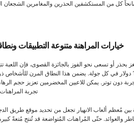
مانحاً كل من المستكشفين الحذرين والمغامرين الشجعان القد
خيارات المراهنة متنوعة التطبيقات ونطاقا
ز بحذر أو تسعى نحو الفوز بالجائزة القصوى، فإن اللعبة تتي
بين 0.10 دولار و100 دولار في كل جولة. يضمن هذا النطاق المرن للأشخا
جربة دون توتر. يمكن للاعبين المخضرمين تعزيز حجم الرهان
تجربة المراهنات 
ة بين مُعظم ألعاب الانهيار تجعل من تحديد موقع طريق الدجاج خ
ر والعوائد. حتّى المُراهنات المُتواضعة قد تُنتج مُتعةً كبيرة