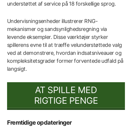
understøttet af service på 18 forskellige sprog.
Undervisningsenheder illustrerer RNG-
mekanismer og sandsynlighedsregning via
levende eksempler. Disse værktøjer styrker
spillerens evne til at træffe velunderstøttede valg
ved at demonstrere, hvordan indsatsniveauer og
kompleksitetsgrader former forventede udfald på
langsigt.
AT SPILLE MED
RIGTIGE PENGE
Fremtidige opdateringer