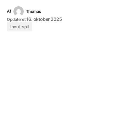
Af
Thomas
16. oktober 2025
Opdateret
Inout-spil