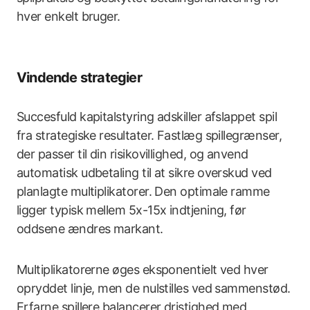
hver enkelt bruger.
Vindende strategier
Succesfuld kapitalstyring adskiller afslappet spil
fra strategiske resultater. Fastlæg spillegrænser,
der passer til din risikovillighed, og anvend
automatisk udbetaling til at sikre overskud ved
planlagte multiplikatorer. Den optimale ramme
ligger typisk mellem 5x-15x indtjening, før
oddsene ændres markant.
Multiplikatorerne øges eksponentielt ved hver
opryddet linje, men de nulstilles ved sammenstød.
Erfarne spillere balancerer dristighed med