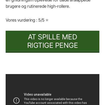
brugere og rutinerede high-rollere.
Vores vurdering : 5/5 ⭐
AT SPILLE MED
RIGTIGE PENGE