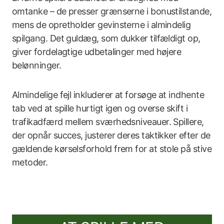
omtanke – de presser grænserne i bonustilstande,
mens de opretholder gevinsterne i almindelig
spilgang. Det guldæg, som dukker tilfældigt op,
giver fordelagtige udbetalinger med højere
belønninger.
Almindelige fejl inkluderer at forsøge at indhente
tab ved at spille hurtigt igen og overse skift i
trafikadfærd mellem sværhedsniveauer. Spillere,
der opnår succes, justerer deres taktikker efter de
gældende kørselsforhold frem for at stole på stive
metoder.