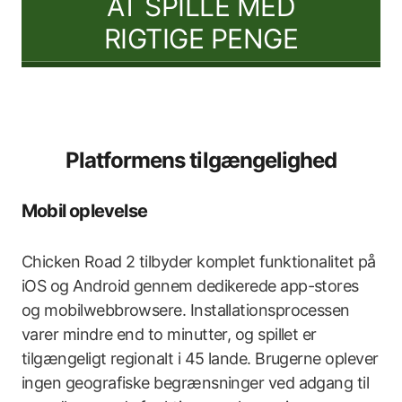
AT SPILLE MED
RIGTIGE PENGE
Platformens tilgængelighed
Mobil oplevelse
Chicken Road 2 tilbyder komplet funktionalitet på
iOS og Android gennem dedikerede app-stores
og mobilwebbrowsere. Installationsprocessen
varer mindre end to minutter, og spillet er
tilgængeligt regionalt i 45 lande. Brugerne oplever
ingen geografiske begrænsninger ved adgang til