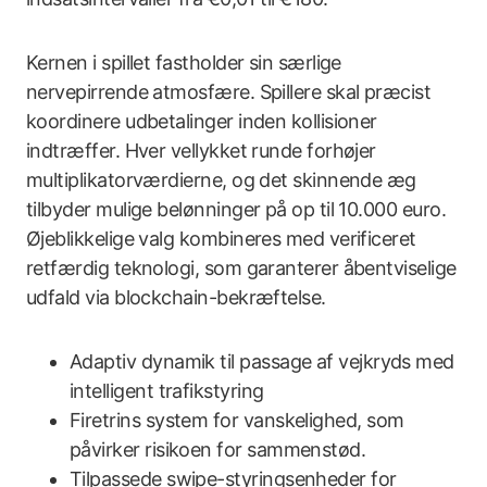
Kernen i spillet fastholder sin særlige
nervepirrende atmosfære. Spillere skal præcist
koordinere udbetalinger inden kollisioner
indtræffer. Hver vellykket runde forhøjer
multiplikatorværdierne, og det skinnende æg
tilbyder mulige belønninger på op til 10.000 euro.
Øjeblikkelige valg kombineres med verificeret
retfærdig teknologi, som garanterer åbentviselige
udfald via blockchain-bekræftelse.
Adaptiv dynamik til passage af vejkryds med
intelligent trafikstyring
Firetrins system for vanskelighed, som
påvirker risikoen for sammenstød.
Tilpassede swipe-styringsenheder for