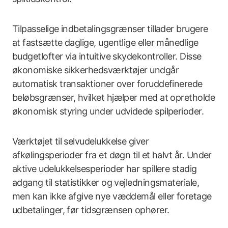
Tilpasselige indbetalingsgrænser tillader brugere
at fastsætte daglige, ugentlige eller månedlige
budgetlofter via intuitive skydekontroller. Disse
økonomiske sikkerhedsværktøjer undgår
automatisk transaktioner over foruddefinerede
beløbsgrænser, hvilket hjælper med at opretholde
økonomisk styring under udvidede spilperioder.
Værktøjet til selvudelukkelse giver
afkølingsperioder fra et døgn til et halvt år. Under
aktive udelukkelsesperioder har spillere stadig
adgang til statistikker og vejledningsmateriale,
men kan ikke afgive nye væddemål eller foretage
udbetalinger, før tidsgrænsen ophører.