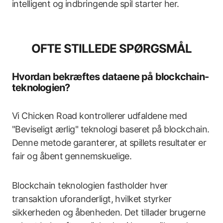
intelligent og indbringende spil starter her.
OFTE STILLEDE SPØRGSMÅL
Hvordan bekræftes dataene på blockchain-
teknologien?
Vi Chicken Road kontrollerer udfaldene med
"Beviseligt ærlig" teknologi baseret på blockchain.
Denne metode garanterer, at spillets resultater er
fair og åbent gennemskuelige.
Blockchain teknologien fastholder hver
transaktion uforanderligt, hvilket styrker
sikkerheden og åbenheden. Det tillader brugerne