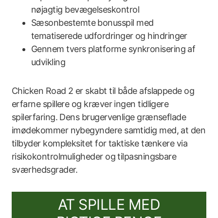
nøjagtig bevægelseskontrol
Sæsonbestemte bonusspil med
tematiserede udfordringer og hindringer
Gennem tvers platforme synkronisering af
udvikling
Chicken Road 2 er skabt til både afslappede og
erfarne spillere og kræver ingen tidligere
spilerfaring. Dens brugervenlige grænseflade
imødekommer nybegyndere samtidig med, at den
tilbyder kompleksitet for taktiske tænkere via
risikokontrolmuligheder og tilpasningsbare
sværhedsgrader.
AT SPILLE MED