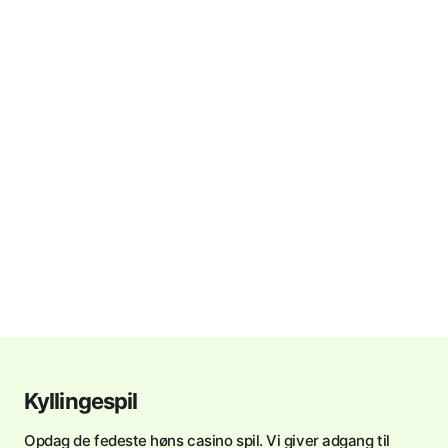
Kyllingespil
Opdag de fedeste høns casino spil. Vi giver adgang til