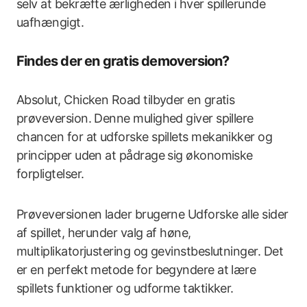
selv at bekræfte ærligheden i hver spillerunde
uafhængigt.
Findes der en gratis demoversion?
Absolut, Chicken Road tilbyder en gratis
prøveversion. Denne mulighed giver spillere
chancen for at udforske spillets mekanikker og
principper uden at pådrage sig økonomiske
forpligtelser.
Prøveversionen lader brugerne Udforske alle sider
af spillet, herunder valg af høne,
multiplikatorjustering og gevinstbeslutninger. Det
er en perfekt metode for begyndere at lære
spillets funktioner og udforme taktikker.