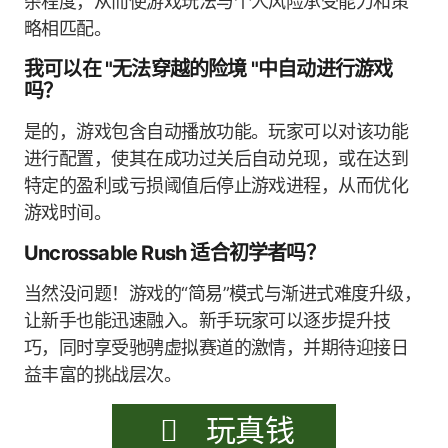
杂程度，从而使游戏玩法与个人风险承受能力和策
略相匹配。
我可以在 "无法穿越的险境 "中自动进行游戏
吗？
是的，游戏包含自动播放功能。玩家可以对该功能
进行配置，使其在成功过关后自动兑现，或在达到
特定的盈利或亏损阈值后停止游戏进程，从而优化
游戏时间。
Uncrossable Rush 适合初学者吗？
当然没问题！游戏的“简易”模式与渐进式难度升级，
让新手也能迅速融入。新手玩家可以逐步提升技
巧，同时享受驰骋虚拟赛道的激情，并期待迎接日
益丰富的挑战层次。
玩真钱