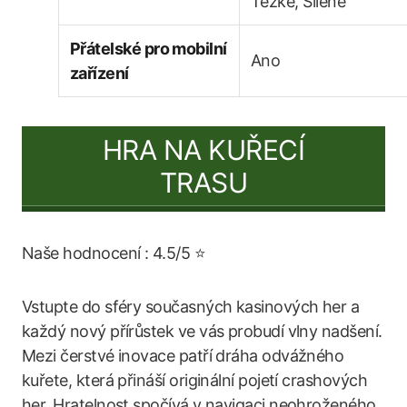
Těžké, Šílené
Přátelské pro mobilní
Ano
zařízení
HRA NA KUŘECÍ
TRASU
Naše hodnocení : 4.5/5 ⭐
Vstupte do sféry současných kasinových her a
každý nový přírůstek ve vás probudí vlny nadšení.
Mezi čerstvé inovace patří dráha odvážného
kuřete, která přináší originální pojetí crashových
her. Hratelnost spočívá v navigaci neohroženého