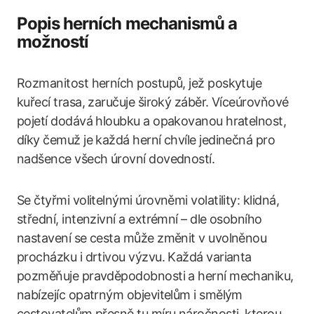
Popis herních mechanismů a
možností
Rozmanitost herních postupů, jež poskytuje
kuřecí trasa, zaručuje široký záběr. Víceúrovňové
pojetí dodává hloubku a opakovanou hratelnost,
díky čemuž je každá herní chvíle jedinečná pro
nadšence všech úrovní dovedností.
Se čtyřmi volitelnými úrovněmi volatility: klidná,
střední, intenzivní a extrémní – dle osobního
nastavení se cesta může změnit v uvolněnou
procházku i drtivou výzvu. Každá varianta
pozměňuje pravděpodobnosti a herní mechaniku,
nabízejíc opatrným objevitelům i smělým
cestovatelům přesně tu míru náročnosti, kterou