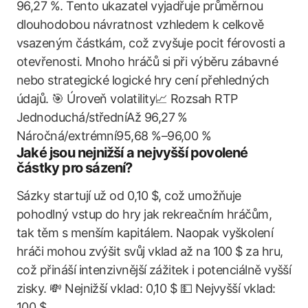
96,27 %. Tento ukazatel vyjadřuje průměrnou
dlouhodobou návratnost vzhledem k celkově
vsazeným částkám, což zvyšuje pocit férovosti a
otevřenosti. Mnoho hráčů si při výběru zábavné
nebo strategické logické hry cení přehledných
údajů. 🎯 Úroveň volatility📈 Rozsah RTP
Jednoduchá/středníAž 96,27 %
Náročná/extrémní95,68 %–96,00 %
Jaké jsou nejnižší a nejvyšší povolené
částky pro sázení?
Sázky startují už od 0,10 $, což umožňuje
pohodlný vstup do hry jak rekreačním hráčům,
tak těm s menším kapitálem. Naopak vyškolení
hráči mohou zvýšit svůj vklad až na 100 $ za hru,
což přináší intenzivnější zážitek i potenciálně vyšší
zisky. 💸 Nejnižší vklad: 0,10 $ 💵 Nejvyšší vklad:
100 $