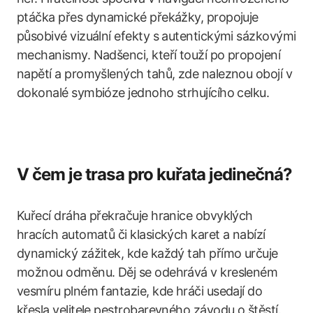
ptáčka přes dynamické překážky, propojuje
působivé vizuální efekty s autentickými sázkovými
mechanismy. Nadšenci, kteří touží po propojení
napětí a promyšlených tahů, zde naleznou obojí v
dokonalé symbióze jednoho strhujícího celku.
V čem je trasa pro kuřata jedinečná?
Kuřecí dráha překračuje hranice obvyklých
hracích automatů či klasických karet a nabízí
dynamický zážitek, kde každý tah přímo určuje
možnou odměnu. Děj se odehrává v kresleném
vesmíru plném fantazie, kde hráči usedají do
křesla velitele pestrobarevného závodu o štěstí.