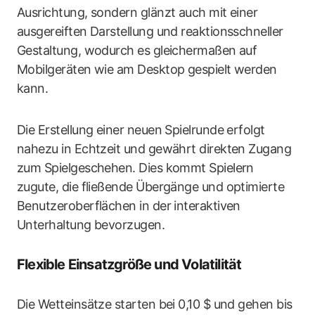
Ausrichtung, sondern glänzt auch mit einer
ausgereiften Darstellung und reaktionsschneller
Gestaltung, wodurch es gleichermaßen auf
Mobilgeräten wie am Desktop gespielt werden
kann.
Die Erstellung einer neuen Spielrunde erfolgt
nahezu in Echtzeit und gewährt direkten Zugang
zum Spielgeschehen. Dies kommt Spielern
zugute, die fließende Übergänge und optimierte
Benutzeroberflächen in der interaktiven
Unterhaltung bevorzugen.
Flexible Einsatzgröße und Volatilität
Die Wetteinsätze starten bei 0,10 $ und gehen bis