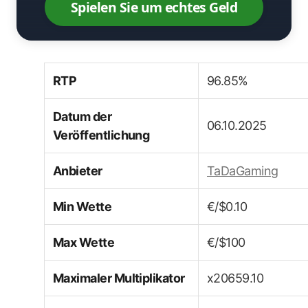
Spielen Sie um echtes Geld
RTP
96.85%
Datum der
06.10.2025
Veröffentlichung
Anbieter
TaDaGaming
Min Wette
€/$0.10
Max Wette
€/$100
Maximaler Multiplikator
x20659.10