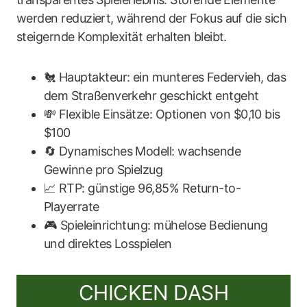
werden reduziert, während der Fokus auf die sich
steigernde Komplexität erhalten bleibt.
🐔 Hauptakteur: ein munteres Federvieh, das
dem Straßenverkehr geschickt entgeht
💸 Flexible Einsätze: Optionen von $0,10 bis
$100
🔄 Dynamisches Modell: wachsende
Gewinne pro Spielzug
📈 RTP: günstige 96,85% Return-to-
Playerrate
🎮 Spieleinrichtung: mühelose Bedienung
und direktes Losspielen
CHICKEN DASH