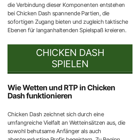
die Verbindung dieser Komponenten entstehen
bei Chicken Dash spannende Partien, die
sofortigen Zugang bieten und zugleich taktische
Ebenen für langanhaltenden Spielspaß kreieren.
CHICKEN DASH
SPIELEN
Wie Wetten und RTP in Chicken
Dash funktionieren
Chicken Dash zeichnet sich durch eine
umfangreiche Vielfalt an Wetteinsätzen aus, die
sowohl behutsame Anfänger als auch
abenteuerlustige Profis begeistern. Zu Beginn