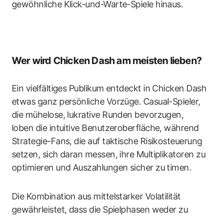
gewöhnliche Klick-und-Warte-Spiele hinaus.
Wer wird Chicken Dash am meisten lieben?
Ein vielfältiges Publikum entdeckt in Chicken Dash
etwas ganz persönliche Vorzüge. Casual-Spieler,
die mühelose, lukrative Runden bevorzugen,
loben die intuitive Benutzeroberfläche, während
Strategie-Fans, die auf taktische Risikosteuerung
setzen, sich daran messen, ihre Multiplikatoren zu
optimieren und Auszahlungen sicher zu timen.
Die Kombination aus mittelstarker Volatilität
gewährleistet, dass die Spielphasen weder zu