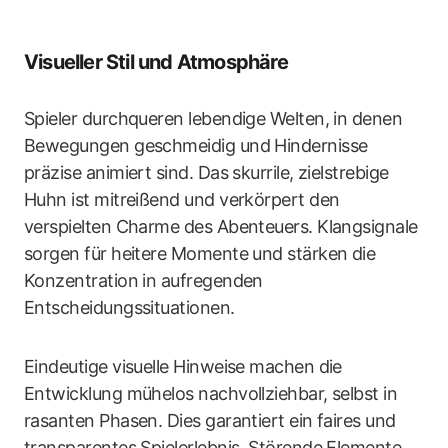
Visueller Stil und Atmosphäre
Spieler durchqueren lebendige Welten, in denen
Bewegungen geschmeidig und Hindernisse
präzise animiert sind. Das skurrile, zielstrebige
Huhn ist mitreißend und verkörpert den
verspielten Charme des Abenteuers. Klangsignale
sorgen für heitere Momente und stärken die
Konzentration in aufregenden
Entscheidungssituationen.
Eindeutige visuelle Hinweise machen die
Entwicklung mühelos nachvollziehbar, selbst in
rasanten Phasen. Dies garantiert ein faires und
transparentes Spielerlebnis. Störende Elemente