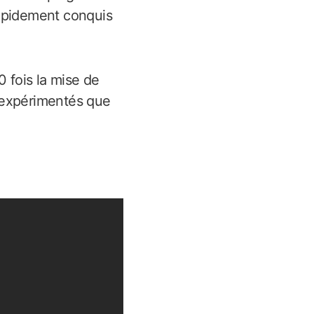
 rapidement conquis
0 fois la mise de
 expérimentés que