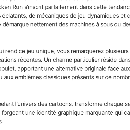
icken Run s’inscrit parfaitement dans cette tendan
s éclatants, de mécaniques de jeu dynamiques et 
 le démarque nettement des machines à sous ou des
i rend ce jeu unique, vous remarquerez plusieurs tr
ations récentes. Un charme particulier réside da
ulet, apportant une alternative originale face aux
 ou aux emblèmes classiques présents sur de nomb
pelant l'univers des cartoons, transforme chaque s
 forgeant une identité graphique marquante qui cap
s.