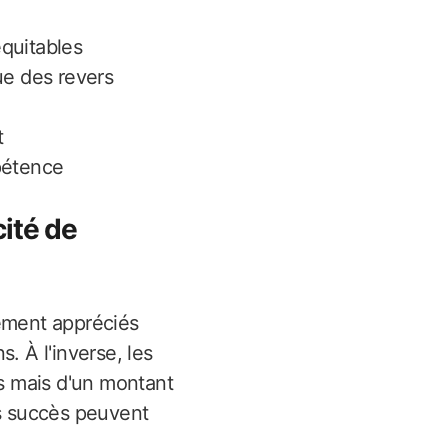
équitables
ue des revers
t
pétence
cité de
èrement appréciés
. À l'inverse, les
ts mais d'un montant
s succès peuvent