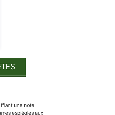
ÈTES
ufflant une note
ismes espiègles aux