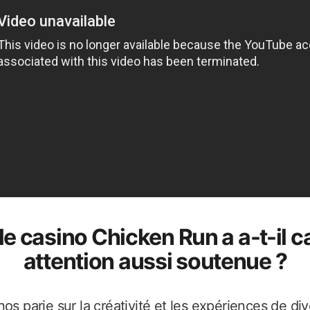
le casino Chicken Run a a-t-il c
attention aussi soutenue ?
os parie sur la créativité et les expériences de di