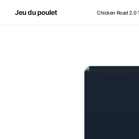
Jeu du poulet
Chicken Road 2.0