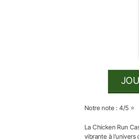
JOU
Notre note : 4/5 ⭐
La Chicken Run Casin
vibrante à l’univer