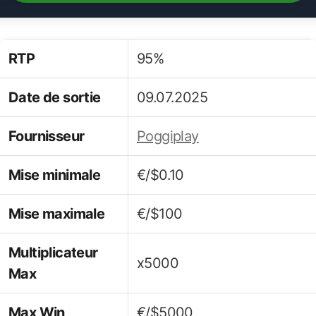
RTP
95%
Date de sortie
09.07.2025
Fournisseur
Poggiplay
Mise minimale
€/$0.10
Mise maximale
€/$100
Multiplicateur
x5000
Max
Max Win
€/$5000