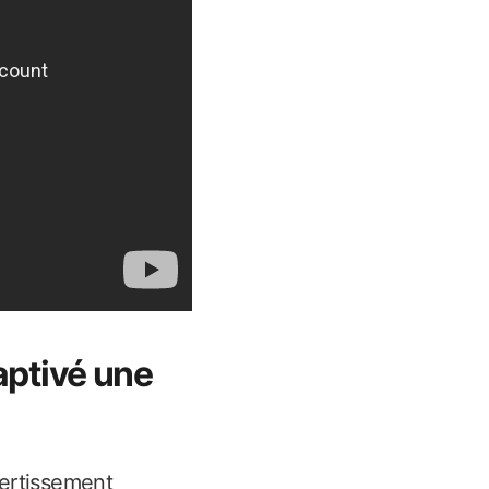
aptivé une
vertissement