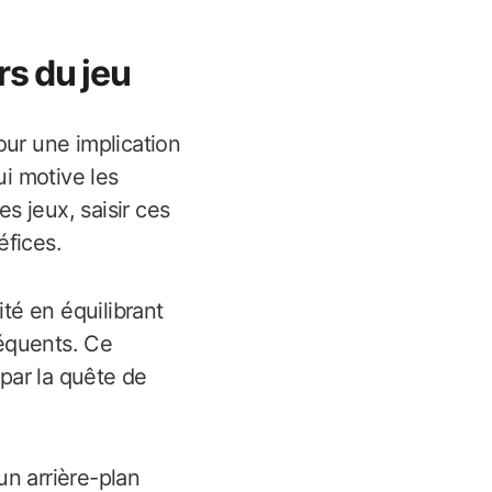
rs du jeu
ur une implication
ui motive les
es jeux, saisir ces
éfices.
ité en équilibrant
équents. Ce
 par la quête de
un arrière-plan