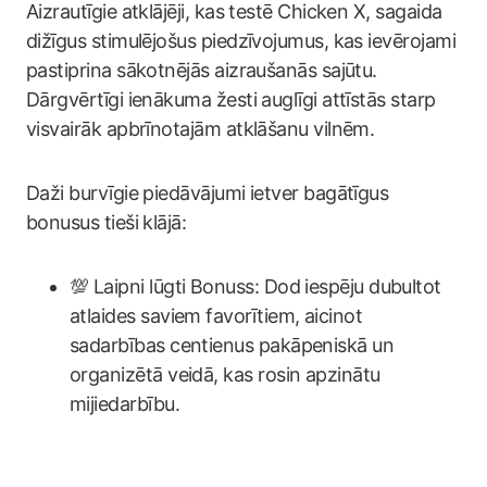
Aizrautīgie atklājēji, kas testē Chicken X, sagaida
dižīgus stimulējošus piedzīvojumus, kas ievērojami
pastiprina sākotnējās aizraušanās sajūtu.
Dārgvērtīgi ienākuma žesti auglīgi attīstās starp
visvairāk apbrīnotajām atklāšanu vilnēm.
Daži burvīgie piedāvājumi ietver bagātīgus
bonusus tieši klājā:
💯 Laipni lūgti Bonuss: Dod iespēju dubultot
atlaides saviem favorītiem, aicinot
sadarbības centienus pakāpeniskā un
organizētā veidā, kas rosin apzinātu
mijiedarbību.