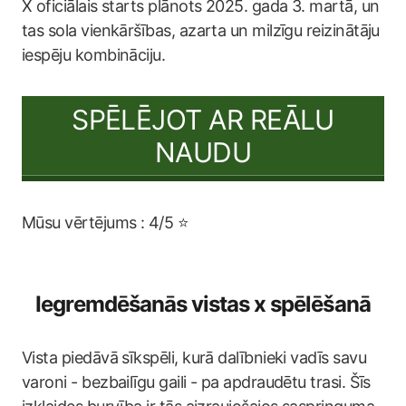
X oficiālais starts plānots 2025. gada 3. martā, un
tas sola vienkāršības, azarta un milzīgu reizinātāju
iespēju kombināciju.
SPĒLĒJOT AR REĀLU
NAUDU
Mūsu vērtējums : 4/5 ⭐
Iegremdēšanās vistas x spēlēšanā
Vista piedāvā sīkspēli, kurā dalībnieki vadīs savu
varoni - bezbailīgu gaili - pa apdraudētu trasi. Šīs