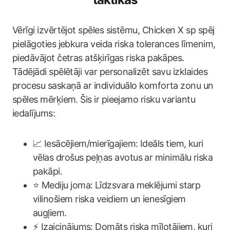
Vērīgi izvērtējot spēles sistēmu, Chicken X sp spēj
pielāgoties jebkura veida riska tolerances līmenim,
piedāvājot četras atšķirīgas riska pakāpes.
Tādējādi spēlētāji var personalizēt savu izklaides
procesu saskaņā ar individuālo komforta zonu un
spēles mērķiem. Šis ir pieejamo risku variantu
iedalījums:
📈 Iesācējiem/mierīgajiem: Ideāls tiem, kuri
vēlas drošus peļņas avotus ar minimālu riska
pakāpi.
⭐️ Mediju joma: Līdzsvara meklējumi starp
vilinošiem riska veidiem un ienesīgiem
augļiem.
⚡️ Izaicinājums: Domāts riska mīļotājiem, kuri