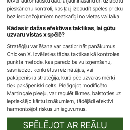
ietver automātisku datu atjaunināšanu un uzlabotu
pieskārienu kontroli, kas ļauj izbaudīt spēles prieku
bez ierobežojumiem neatkarīgi no vietas vai laika.
Kādas ir dažas efektīvas taktikas, lai gūtu
uzvaru vistas x spēlē?
Stratēģiju variēšana var pastiprināt panākumus
Chicken X. Izvēlieties tādas taktikas kā kontroles
punkta metode, kas paredz balvu izņemšanu,
sasniedzot konkrētus reizinātājus, vai
pakāpeniska stratēģija, kurā pēc uzvaras mērķi
tiek pakāpeniski celts. Pielāgojot modificēto
Martingale pieeju, var regulēt likmes, balstoties uz
iepriekšējo kārtu iznākumiem, tādējādi efektīvi
harmonizējot riskus un ieguvumus.
SPĒLĒJOT AR REĀLU