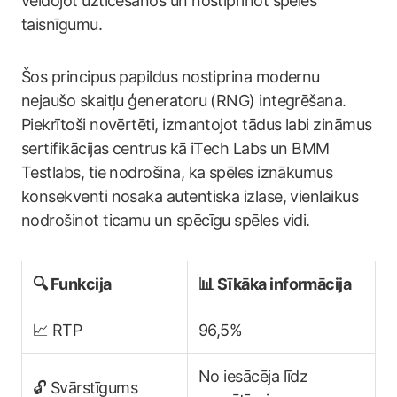
veidojot uzticēšanos un nostiprinot spēles
taisnīgumu.
Šos principus papildus nostiprina modernu
nejaušo skaitļu ģeneratoru (RNG) integrēšana.
Piekrītoši novērtēti, izmantojot tādus labi zināmus
sertifikācijas centrus kā iTech Labs un BMM
Testlabs, tie nodrošina, ka spēles iznākumus
konsekventi nosaka autentiska izlase, vienlaikus
nodrošinot ticamu un spēcīgu spēles vidi.
🔍 Funkcija
📊 Sīkāka informācija
📈 RTP
96,5%
No iesācēja līdz
🔓 Svārstīgums