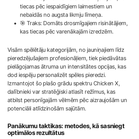
tiecas pēc iespaidīgiem laimestiem un
nebaidās no augsta likmju līmeņa.
🎯 Traks: Domāts drosmīgajiem risinātājiem,
kas tiecas pēc varenākajām izredzēm.
Visām spēlētāju kategorijām, no jauniņajiem līdz
pieredzējušajiem profesionāļiem, tiek piedāvātas
pielāgojamas ātruma un intensitātes opcijas, kas
dod iespēju personalizēt spēles pieredzi.
Izmantojot šo plašo grādu spektru Chicken X,
dalībnieki var stratēģiski atlasīt režīmus, kas
atbilst personīgajām vēlmēm pēc aizraujošām un
potenciāli atlīdzinošām sajūtām.
Panākumu taktikas: metodes, kā sasniegt
optimālos rezultātus