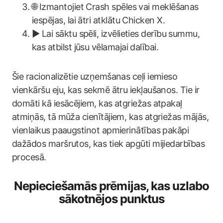
🌐 Izmantojiet Crash spēles vai meklēšanas
iespējas, lai ātri atklātu Chicken X.
▶️ Lai sāktu spēli, izvēlieties derību summu,
kas atbilst jūsu vēlamajai dalībai.
Šie racionalizētie uzņemšanas ceļi iemieso
vienkāršu eju, kas sekmē ātru iekļaušanos. Tie ir
domāti kā iesācējiem, kas atgriežas atpakaļ
atmiņās, tā mūža cienītājiem, kas atgriežas mājās,
vienlaikus paaugstinot apmierinātības pakāpi
dažādos maršrutos, kas tiek apgūti mijiedarbības
procesā.
Nepieciešamās prēmijas, kas uzlabo
sākotnējos punktus