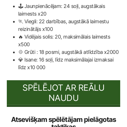
🕹️ Jaunpienācējam: 24 soļi, augstākais
laimests x20
🏃 Viegli: 22 darbības, augstākā laimestu
reizinātājs x100
🔥 Vidējais solis: 20, maksimālais laimests
x500
💠 Grūti : 18 posmi, augstākā atlīdzība x2000
💎 Isane: 16 soļi, līdz maksimālajai izmaksai
līdz x10 000
SPĒLĒJOT AR REĀLU
NAUDU
Atsevišķam spēlētājam pielāgotas
taktikas