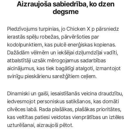
Aizraujoša sabiedrība, ko dzen
degsme
Piedzīvojums turpinias, jo Chicken X p pārsniedz
ierastās spēļu robežas, pārvēršoties par
kodolpunktiem, kas pulcē enerģiskas kopienas.
Dažādām vēlmēm un iekšējai dziļumdzīļai vadīti,
atbalstītāji uzsāk mērogojamus sadarbības
aicinājumus, kas tiek bagātīgi atalgoti, izmantojot
svinīgu pieskārienu sarežģītiem ceļiem.
Dinamiski un gaiši, iesaistīšanās veicina draudzību,
iedvesmojot personiskus satikšanos, kas domāti
cilvēces labā. Rada plašākas, plašākas prioritātes,
kas veltītas patiesi veidotas vienprātības un iztēles
uzturēšanai, aizraujoši pētot.