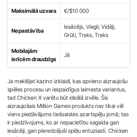
Maksimālā uzvara
€/$10 000
Iesācējs, Viegli, Vidēji,
Nepastāvība
Grūti, Traks, Traks
Mobilajām
Jā
ierīcēm draudzīgs
Ja meklējat kazino izklaidi, kas apvieno aizraujošu
spēles procesu un iespaidīgus laimesta variantus,
tad Chicken X varētu būt ideālā izvēle. Šis
aizraujošais Million Games produkts nav tikai vēl
viens piedāvājums tiešsaistes azartspēļu jomā; tas
ir piedzīvojums, ko ar nepacietību sagaida gan
iesācēji, gan pieredzējuši spēļu entuziasti. Chicken