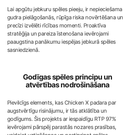
Lai apgūtu jebkuru spēles pieeju, ir nepieciešama
gudra pielāgošanās, rūpīga riska novērtēšana un
precīzi izvēlēti rīcības momenti. Proaktīva
stratēģija un pareiza īstenošana ievērojami
paaugstina panākumu iespējas jebkurā spēles
sasniedzienā.
Godīgas spēles principu un
atvērtības nodrošināšana
Pievilcīgs elements, kas Chicken X padara par
augstvērtīgu risinājumu, ir tās atklātība un
godīgums. Šis projekts ar iespaidīgu RTP 97%
ievērojami pārspēj parastās nozares prasības,