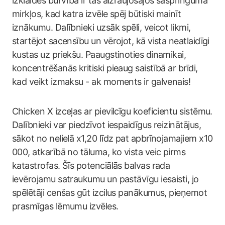
izklaides burvība ir tās aizraujošajos saspringuma
mirkļos, kad katra izvēle spēj būtiski mainīt
iznākumu. Dalībnieki uzsāk spēli, veicot likmi,
startējot sacensību un vērojot, kā vista neatlaidīgi
kustas uz priekšu. Paaugstinoties dinamikai,
koncentrēšanās kritiski pieaug saistībā ar brīdi,
kad veikt izmaksu - ak moments ir galvenais!
Chicken X izceļas ar pievilcīgu koeficientu sistēmu.
Dalībnieki var piedzīvot iespaidīgus reizinātājus,
sākot no nelielā x1,20 līdz pat apbrīnojamajiem x10
000, atkarībā no tāluma, ko vista veic pirms
katastrofas. Šīs potenciālās balvas rada
ievērojamu satraukumu un pastāvīgu iesaisti, jo
spēlētāji cenšas gūt izcilus panākumus, pieņemot
prasmīgas lēmumu izvēles.