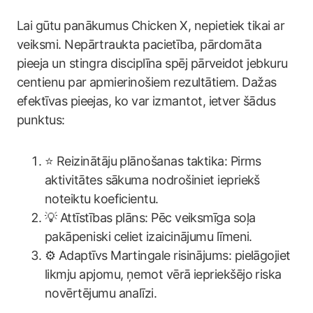
Lai gūtu panākumus Chicken X, nepietiek tikai ar
veiksmi. Nepārtraukta pacietība, pārdomāta
pieeja un stingra disciplīna spēj pārveidot jebkuru
centienu par apmierinošiem rezultātiem. Dažas
efektīvas pieejas, ko var izmantot, ietver šādus
punktus:
⭐ Reizinātāju plānošanas taktika: Pirms
aktivitātes sākuma nodrošiniet iepriekš
noteiktu koeficientu.
💡 Attīstības plāns: Pēc veiksmīga soļa
pakāpeniski celiet izaicinājumu līmeni.
⚙️ Adaptīvs Martingale risinājums: pielāgojiet
likmju apjomu, ņemot vērā iepriekšējo riska
novērtējumu analīzi.