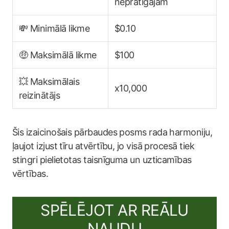
neprātīgajam
💸 Minimālā likme
$0.10
🤑 Maksimālā likme
$100
💥 Maksimālais
x10,000
reizinātājs
Šis izaicinošais pārbaudes posms rada harmoniju,
ļaujot izjust tīru atvērtību, jo visā procesā tiek
stingri pielietotas taisnīguma un uzticamības
vērtības.
SPĒLĒJOT AR REĀLU
NAUDU