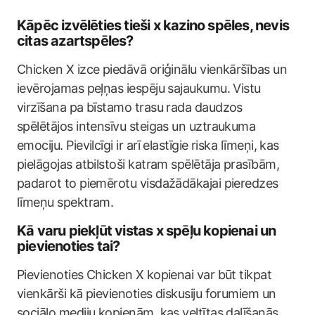
Kāpēc izvēlēties tieši x kazino spēles, nevis
citas azartspēles?
Chicken X izce piedāvā oriģinālu vienkāršības un
ievērojamas peļņas iespēju sajaukumu. Vistu
virzīšana pa bīstamo trasu rada daudzos
spēlētājos intensīvu steigas un uztraukuma
emociju. Pievilcīgi ir arī elastīgie riska līmeņi, kas
pielāgojas atbilstoši katram spēlētāja prasībām,
padarot to piemērotu visdažādākajai pieredzes
līmeņu spektram.
Kā varu piekļūt vistas x spēļu kopienai un
pievienoties tai?
Pievienoties Chicken X kopienai var būt tikpat
vienkārši kā pievienoties diskusiju forumiem un
sociālo mediju kopienām, kas veltītas dalīšanās