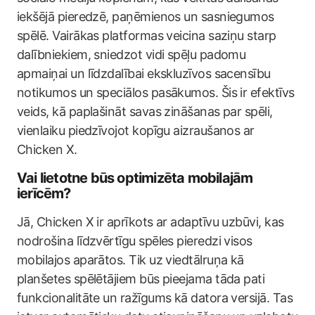
iekšējā pieredzē, paņēmienos un sasniegumos
spēlē. Vairākas platformas veicina saziņu starp
dalībniekiem, sniedzot vidi spēļu padomu
apmaiņai un līdzdalībai ekskluzīvos sacensību
notikumos un speciālos pasākumos. Šis ir efektīvs
veids, kā paplašināt savas zināšanas par spēli,
vienlaiku piedzīvojot kopīgu aizraušanos ar
Chicken X.
Vai lietotne būs optimizēta mobilajām
ierīcēm?
Jā, Chicken X ir aprīkots ar adaptīvu uzbūvi, kas
nodrošina līdzvērtīgu spēles pieredzi visos
mobilajos aparātos. Tik uz viedtālruņa kā
planšetes spēlētājiem būs pieejama tāda pati
funkcionalitāte un ražīgums kā datora versijā. Tas