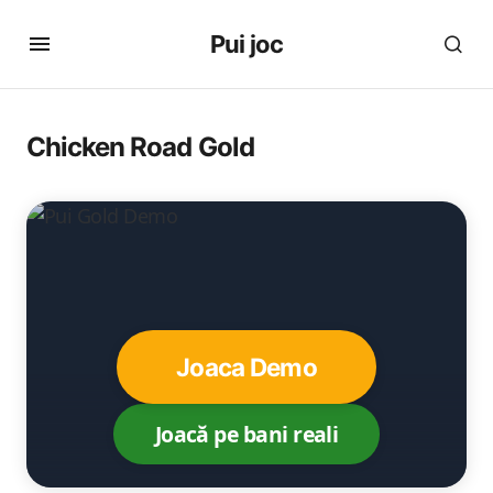
Pui joc
Chicken Road Gold
Joaca Demo
Joacă pe bani reali