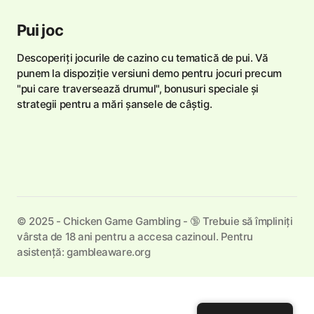
Pui joc
Descoperiți jocurile de cazino cu tematică de pui. Vă
punem la dispoziție versiuni demo pentru jocuri precum
"pui care traversează drumul", bonusuri speciale și
strategii pentru a mări șansele de câștig.
©️ 2025 - Chicken Game Gambling - 🔞 Trebuie să împliniți
vârsta de 18 ani pentru a accesa cazinoul. Pentru
asistență: gambleaware.org