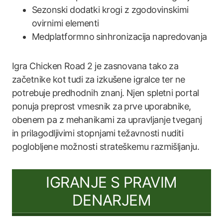
Sezonski dodatki krogi z zgodovinskimi
ovirnimi elementi
Medplatformno sinhronizacija napredovanja
Igra Chicken Road 2 je zasnovana tako za
začetnike kot tudi za izkušene igralce ter ne
potrebuje predhodnih znanj. Njen spletni portal
ponuja preprost vmesnik za prve uporabnike,
obenem pa z mehanikami za upravljanje tveganj
in prilagodljivimi stopnjami težavnosti nuditi
poglobljene možnosti strateškemu razmišljanju.
IGRANJE S PRAVIM
DENARJEM