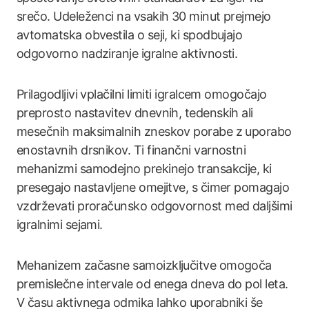
srečo. Udeleženci na vsakih 30 minut prejmejo
avtomatska obvestila o seji, ki spodbujajo
odgovorno nadziranje igralne aktivnosti.
Prilagodljivi vplačilni limiti igralcem omogočajo
preprosto nastavitev dnevnih, tedenskih ali
mesečnih maksimalnih zneskov porabe z uporabo
enostavnih drsnikov. Ti finančni varnostni
mehanizmi samodejno prekinejo transakcije, ki
presegajo nastavljene omejitve, s čimer pomagajo
vzdrževati proračunsko odgovornost med daljšimi
igralnimi sejami.
Mehanizem začasne samoizključitve omogoča
premislečne intervale od enega dneva do pol leta.
V času aktivnega odmika lahko uporabniki še