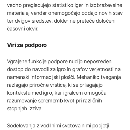
vedno pregledujejo statistiko iger in izobraževalne
materiale, vendar onemogočajo oddajo novih stav
ter dvigov sredstev, dokler ne preteče določeni
časovni okvir.
Viri za podporo
Vgrajene funkcije podpore nudijo neposreden
dostop do navodil za igro in grafov verjetnosti na
namenski informacijski plošči. Mehaniko tveganja
razlagajo priročne vrstice, ki se prilagajajo
kontekstu med igro, kar igralcem omogoča
razumevanje sprememb kvot pri različnih
stopnjah izziva.
Sodelovanja z vodilnimi svetovalnimi podjetji