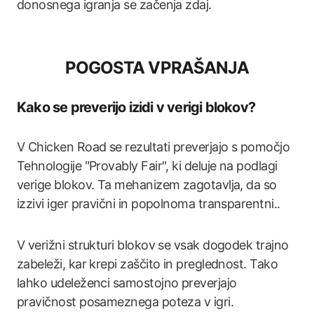
donosnega igranja se začenja zdaj.
POGOSTA VPRAŠANJA
Kako se preverijo izidi v verigi blokov?
V Chicken Road se rezultati preverjajo s pomočjo
Tehnologije "Provably Fair", ki deluje na podlagi
verige blokov. Ta mehanizem zagotavlja, da so
izzivi iger pravični in popolnoma transparentni..
V verižni strukturi blokov se vsak dogodek trajno
zabeleži, kar krepi zaščito in preglednost. Tako
lahko udeleženci samostojno preverjajo
pravičnost posameznega poteza v igri.