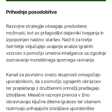
Prihodnje posodobitve
Razvojne strategije obsegajo predvidene
možnosti, kot so prilagodljivi dejavniki tveganja in
izpopolnjen nadzor staršev. Načrti za tretje
četrtletje vključujejo uvajanje analize igralnih
vzorcev s pomočjo umetne inteligence za zgodnje
zaznavanje morebitnega spornega ravnanja.
Kanalí za povratno zvezo skupnosti omogočajo
uporabnikom, da s pomočjo vgrajenih obrazcev
ter prepletanja z družbenimi omrežji predlagajo
izboljšave. Mesečni razvojni prenosi v živo
obravnavajo ključne dileme igralcev ter obenem
razkrivajo prihajajoče izboljšave uporabniške