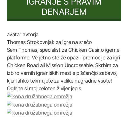
IGRANJE S PRAVIM
DENARJEM
Thomas
Strokovnjak za igre na srečo
Sem Thomas, specialist za Chicken Casino igerne
platforme. Verjetno ste že opazili promocije za igri
Chicken Road ali Mission Uncrossable. Skrbim za
izbiro varnih igralniških mest s piščančjo zabavo,
kjer lahko tekmujete za velike nagradne vsote!
Oglejte si moj celoten življenjepis