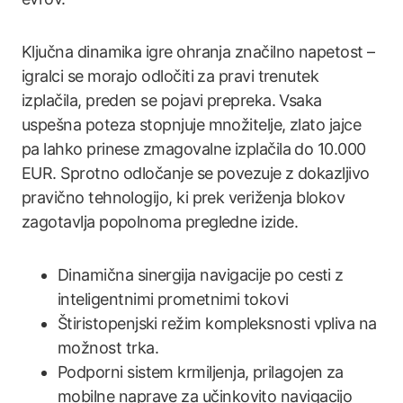
Ključna dinamika igre ohranja značilno napetost –
igralci se morajo odločiti za pravi trenutek
izplačila, preden se pojavi prepreka. Vsaka
uspešna poteza stopnjuje množitelje, zlato jajce
pa lahko prinese zmagovalne izplačila do 10.000
EUR. Sprotno odločanje se povezuje z dokazljivo
pravično tehnologijo, ki prek veriženja blokov
zagotavlja popolnoma pregledne izide.
Dinamična sinergija navigacije po cesti z
inteligentnimi prometnimi tokovi
Štiristopenjski režim kompleksnosti vpliva na
možnost trka.
Podporni sistem krmiljenja, prilagojen za
mobilne naprave za učinkovito navigacijo