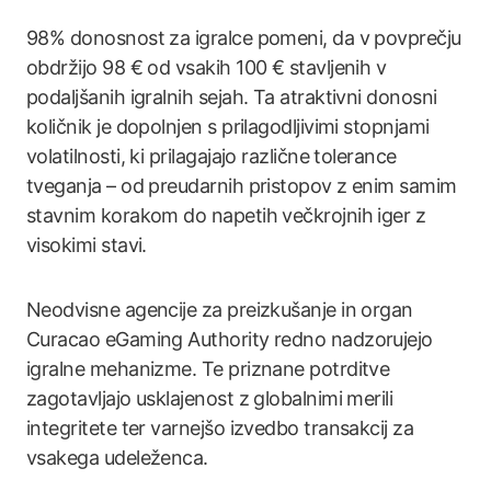
98% donosnost za igralce pomeni, da v povprečju
obdržijo 98 € od vsakih 100 € stavljenih v
podaljšanih igralnih sejah. Ta atraktivni donosni
količnik je dopolnjen s prilagodljivimi stopnjami
volatilnosti, ki prilagajajo različne tolerance
tveganja – od preudarnih pristopov z enim samim
stavnim korakom do napetih večkrojnih iger z
visokimi stavi.
Neodvisne agencije za preizkušanje in organ
Curacao eGaming Authority redno nadzorujejo
igralne mehanizme. Te priznane potrditve
zagotavljajo usklajenost z globalnimi merili
integritete ter varnejšo izvedbo transakcij za
vsakega udeleženca.