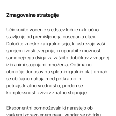
Zmagovalne strategije
Učinkovito vodenje sredstev ločuje naključno
stavljenje od premišljenega doseganja ciljev.
Določite zneske za igralno sejo, ki ustrezajo vaši
sprejemljivosti tveganja, in uporabite možnost
samodejnega dviga za zaščito dobičkov z vnaprej
izbranimi stopnjami množenja. Optimalno
območje donosov na spletnih igralnih platformah
se običajno nahaja med petkratno in
petnajstkratno vrednostjo, preden se
kompleksnost izzivov znatno stopnjuje.
Eksponentni pomnoževalniki narastejo ob
vsakem izpraznjenem pasu, vendar se ob trku