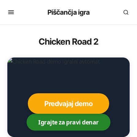
Piščančja igra
Chicken Road 2
Predvajaj demo
Igrajte za pravi denar