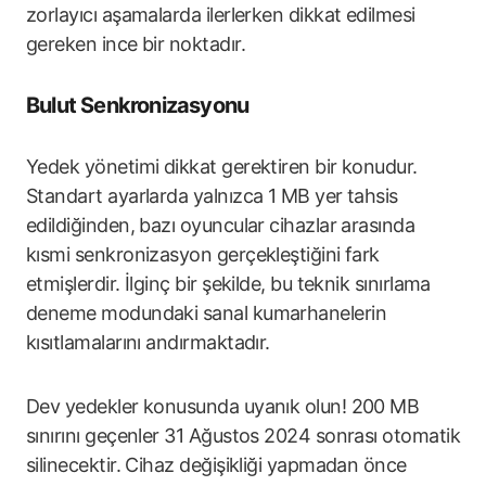
zorlayıcı aşamalarda ilerlerken dikkat edilmesi
gereken ince bir noktadır.
Bulut Senkronizasyonu
Yedek yönetimi dikkat gerektiren bir konudur.
Standart ayarlarda yalnızca 1 MB yer tahsis
edildiğinden, bazı oyuncular cihazlar arasında
kısmi senkronizasyon gerçekleştiğini fark
etmişlerdir. İlginç bir şekilde, bu teknik sınırlama
deneme modundaki sanal kumarhanelerin
kısıtlamalarını andırmaktadır.
Dev yedekler konusunda uyanık olun! 200 MB
sınırını geçenler 31 Ağustos 2024 sonrası otomatik
silinecektir. Cihaz değişikliği yapmadan önce