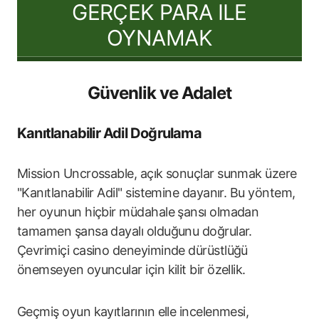
GERÇEK PARA ILE
OYNAMAK
Güvenlik ve Adalet
Kanıtlanabilir Adil Doğrulama
Mission Uncrossable, açık sonuçlar sunmak üzere
"Kanıtlanabilir Adil" sistemine dayanır. Bu yöntem,
her oyunun hiçbir müdahale şansı olmadan
tamamen şansa dayalı olduğunu doğrular.
Çevrimiçi casino deneyiminde dürüstlüğü
önemseyen oyuncular için kilit bir özellik.
Geçmiş oyun kayıtlarının elle incelenmesi,