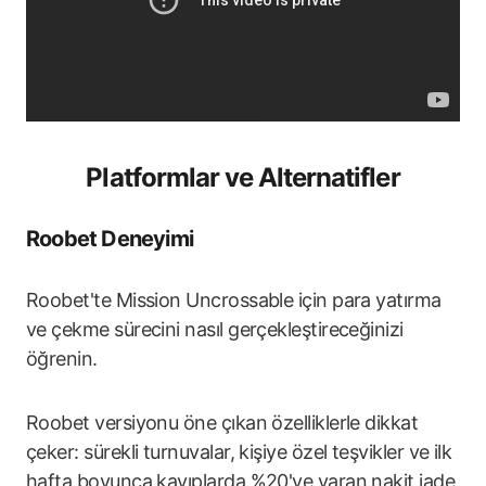
Platformlar ve Alternatifler
Roobet Deneyimi
Roobet'te Mission Uncrossable için para yatırma
ve çekme sürecini nasıl gerçekleştireceğinizi
öğrenin.
Roobet versiyonu öne çıkan özelliklerle dikkat
çeker: sürekli turnuvalar, kişiye özel teşvikler ve ilk
hafta boyunca kayıplarda %20'ye varan nakit iade