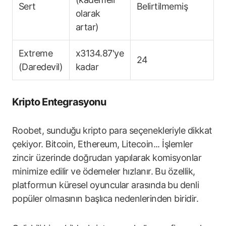
Sert
Belirtilmemiş
olarak
artar)
Extreme
x3134.87'ye
24
(Daredevil)
kadar
Kripto Entegrasyonu
Roobet, sunduğu kripto para seçenekleriyle dikkat
çekiyor. Bitcoin, Ethereum, Litecoin... İşlemler
zincir üzerinde doğrudan yapılarak komisyonlar
minimize edilir ve ödemeler hızlanır. Bu özellik,
platformun küresel oyuncular arasında bu denli
popüler olmasının başlıca nedenlerinden biridir.