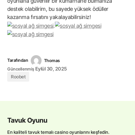
oyunlarla güvenilir bir kumarhane bulmanıza
destek olabilirim, bu sayede yüksek ödüller
kazanma fırsatını yakalayabilirsiniz!
Tarafından
Thomas
Eylül 30, 2025
Güncellenmiş
Roobet
Tavuk Oyunu
En kaliteli tavuk temalı casino oyunlarını keşfedin.