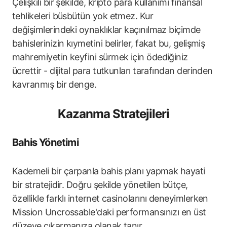
Çelişkili bir şekilde, kripto para kullanımı finansal
tehlikeleri büsbütün yok etmez. Kur
değişimlerindeki oynaklıklar kaçınılmaz biçimde
bahislerinizin kıymetini belirler, fakat bu, gelişmiş
mahremiyetin keyfini sürmek için ödediğiniz
ücrettir - dijital para tutkunları tarafından derinden
kavranmış bir denge.
Kazanma Stratejileri
Bahis Yönetimi
Kademeli bir çarpanla bahis planı yapmak hayati
bir stratejidir. Doğru şekilde yönetilen bütçe,
özellikle farklı internet casinolarını deneyimlerken
Mission Uncrossable'daki performansınızı en üst
düzeye çıkarmanıza olanak tanır.