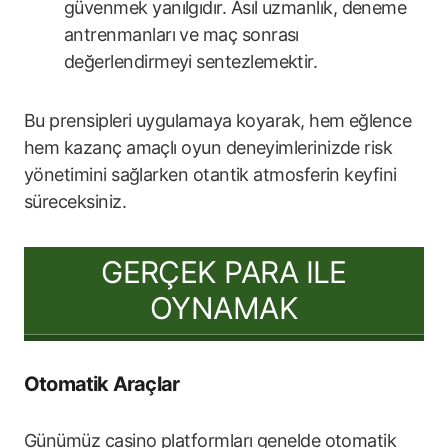
güvenmek yanılgıdır. Asıl uzmanlık, deneme
antrenmanları ve maç sonrası
değerlendirmeyi sentezlemektir.
Bu prensipleri uygulamaya koyarak, hem eğlence
hem kazanç amaçlı oyun deneyimlerinizde risk
yönetimini sağlarken otantik atmosferin keyfini
süreceksiniz.
GERÇEK PARA ILE
OYNAMAK
Otomatik Araçlar
Günümüz casino platformları genelde otomatik