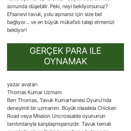
sonunda düşebilir. Peki, neyi bekliyorsunuz?
Efsanevi tavuk, yolu aşmanız için size bel
bağlıyor... ve en büyük mükafatı talep etmenizi
bekliyor!
GERÇEK PARA ILE
OYNAMAK
Thomas
Kumar Uzmanı
Ben Thomas, Tavuk Kumarhanesi Oyunu'nda
deneyimli bir uzmanım. Büyük olasılıkla Chicken
Road veya Mission Uncrossable oyununun
tanıtımlarıyla karşılaşmışsınızdır. Tavuk temalı