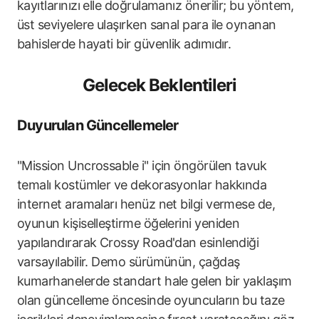
kayıtlarınızı elle doğrulamanız önerilir; bu yöntem,
üst seviyelere ulaşırken sanal para ile oynanan
bahislerde hayati bir güvenlik adımıdır.
Gelecek Beklentileri
Duyurulan Güncellemeler
"Mission Uncrossable i" için öngörülen tavuk
temalı kostümler ve dekorasyonlar hakkında
internet aramaları henüz net bilgi vermese de,
oyunun kişiselleştirme öğelerini yeniden
yapılandırarak Crossy Road'dan esinlendiği
varsayılabilir. Demo sürümünün, çağdaş
kumarhanelerde standart hale gelen bir yaklaşım
olan güncelleme öncesinde oyuncuların bu taze