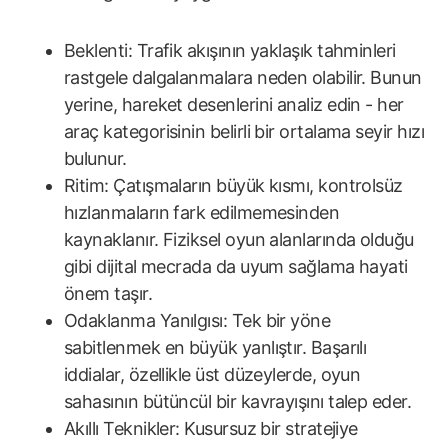
Beklenti: Trafik akışının yaklaşık tahminleri
rastgele dalgalanmalara neden olabilir. Bunun
yerine, hareket desenlerini analiz edin - her
araç kategorisinin belirli bir ortalama seyir hızı
bulunur.
Ritim: Çatışmaların büyük kısmı, kontrolsüz
hızlanmaların fark edilmemesinden
kaynaklanır. Fiziksel oyun alanlarında olduğu
gibi dijital mecrada da uyum sağlama hayati
önem taşır.
Odaklanma Yanılgısı: Tek bir yöne
sabitlenmek en büyük yanlıştır. Başarılı
iddialar, özellikle üst düzeylerde, oyun
sahasının bütüncül bir kavrayışını talep eder.
Akıllı Teknikler: Kusursuz bir stratejiye