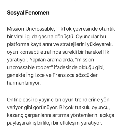
Sosyal Fenomen
Mission Uncrossable, TikTok çevresinde otantik
bir viral ilgi dalgasına dönüştü. Oyuncular bu
platforma kayıtlarını ve stratejilerini yükleyerek,
oyun konsepti etrafında sürekli bir hareketlilik
yaratıyor. Yapılan aramalarda, "mission
uncrossable roobet" ifadesinde olduğu gibi,
genelde İngilizce ve Fransızca sözcükler
harmanlanıyor.
Online casino yayıncıları oyun trendlerine yön
veriyor gibi görünüyor. Birçok tutkulu oyuncu,
kazanç çarpanlarını artırma yöntemlerini açıkça
paylaşarak iş birlikçi bir etkileşim yaratıyor.