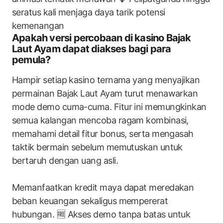
seratus kali menjaga daya tarik potensi
kemenangan
Apakah versi percobaan di kasino Bajak
Laut Ayam dapat diakses bagi para
pemula?
Hampir setiap kasino ternama yang menyajikan
permainan Bajak Laut Ayam turut menawarkan
mode demo cuma-cuma. Fitur ini memungkinkan
semua kalangan mencoba ragam kombinasi,
memahami detail fitur bonus, serta mengasah
taktik bermain sebelum memutuskan untuk
bertaruh dengan uang asli.
Memanfaatkan kredit maya dapat meredakan
beban keuangan sekaligus mempererat
hubungan. 🆓 Akses demo tanpa batas untuk