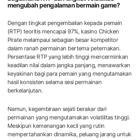
mengubah pengalaman bermain game?
Dengan tingkat pengembalian kepada pemain
(RTP) teoritis mencapai 97%, kasino Chicken
Pirate melampaui sebagian besar kompetitor
dalam ranah permainan bertema peternakan.
Persentase RTP yang lebih tinggi mencerminkan
keadilan nilai dalam jangka panjang, menawarkan
keyakinan bagi para pemain yang mengutamakan
hasil konsisten selama sesi permainan
berkelanjutan.
Namun, kegembiraan sejati berakar dari
permainan yang mengutamakan volatilitas tinggi.
Meskipun kemenangan kecil yang rutin
mempertahankan dinamika, peluang jarang untuk