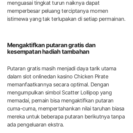
menguasai tingkat turun naiknya dapat
memperbesar peluang terciptanya momen
istimewa yang tak terlupakan di setiap permainan.
Mengaktifkan putaran gratis dan
kesempatan hadiah tambahan
Putaran gratis masih menjadi daya tarik utama
dalam slot onlinedan kasino Chicken Pirate
memanfaatkannya secara optimal. Dengan
mengumpulkan simbol Scatter Lollipop yang
memadai, pemain bisa mengaktifkan putaran
cuma-cuma, mempertahankan nilai taruhan biasa
mereka untuk beberapa putaran berikutnya tanpa
ada pengeluaran ekstra.