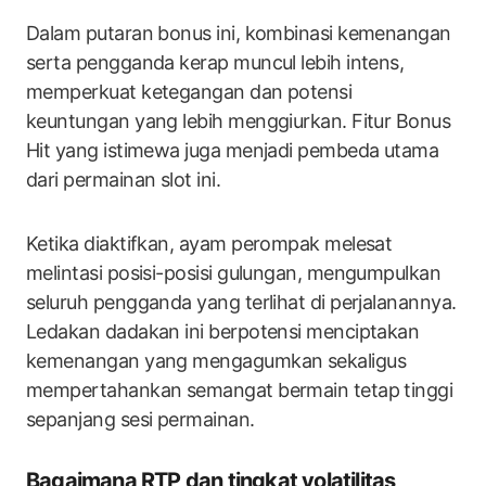
Dalam putaran bonus ini, kombinasi kemenangan
serta pengganda kerap muncul lebih intens,
memperkuat ketegangan dan potensi
keuntungan yang lebih menggiurkan. Fitur Bonus
Hit yang istimewa juga menjadi pembeda utama
dari permainan slot ini.
Ketika diaktifkan, ayam perompak melesat
melintasi posisi-posisi gulungan, mengumpulkan
seluruh pengganda yang terlihat di perjalanannya.
Ledakan dadakan ini berpotensi menciptakan
kemenangan yang mengagumkan sekaligus
mempertahankan semangat bermain tetap tinggi
sepanjang sesi permainan.
Bagaimana RTP dan tingkat volatilitas