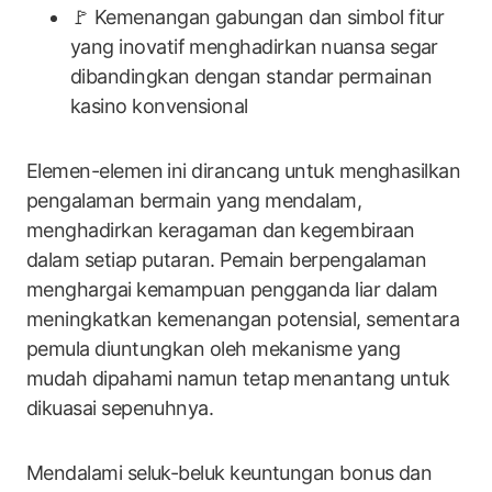
🚩 Kemenangan gabungan dan simbol fitur
yang inovatif menghadirkan nuansa segar
dibandingkan dengan standar permainan
kasino konvensional
Elemen-elemen ini dirancang untuk menghasilkan
pengalaman bermain yang mendalam,
menghadirkan keragaman dan kegembiraan
dalam setiap putaran. Pemain berpengalaman
menghargai kemampuan pengganda liar dalam
meningkatkan kemenangan potensial, sementara
pemula diuntungkan oleh mekanisme yang
mudah dipahami namun tetap menantang untuk
dikuasai sepenuhnya.
Mendalami seluk-beluk keuntungan bonus dan