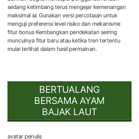
sedang ketimbang terus mengejar kemenangan
maksimal 📊 Gunakan versi percobaan untuk
menguji preferensi level risiko dan mekanisme
fitur bonus Kembangkan pendekatan seiring
munculnya fitur baru atau ketika tren tertentu
mulai terlihat dalam hasil permainan.
BERTUALANG
BERSAMA AYAM
BAJAK LAUT