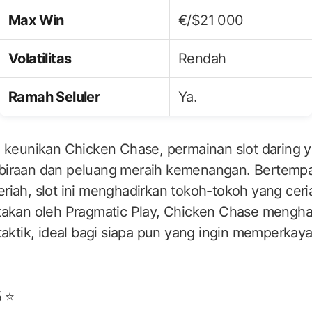
Max Win
€/$21 000
Volatilitas
Rendah
Ramah Seluler
Ya.
h keunikan Chicken Chase, permainan slot daring 
biraan dan peluang meraih kemenangan. Bertempa
iah, slot ini menghadirkan tokoh-tokoh yang ceria 
takan oleh Pragmatic Play, Chicken Chase mengha
taktik, ideal bagi siapa pun yang ingin memperkay
5 ⭐