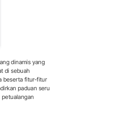
yang dinamis yang
t di sebuah
beserta fitur-fitur
dirkan paduan seru
a petualangan