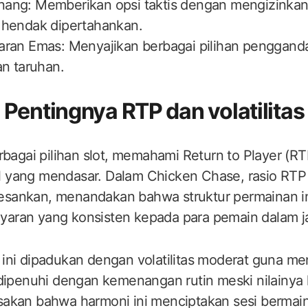
ang: Memberikan opsi taktis dengan mengizinkan
 hendak dipertahankan.
aran Emas: Menyajikan berbagai pilihan penggan
an taruhan.
Pentingnya RTP dan volatilitas
rbagai pilihan slot, memahami Return to Player (RT
 hal yang mendasar. Dalam Chicken Chase, rasio RT
sankan, menandakan bahwa struktur permainan in
aran yang konsisten kepada para pemain dalam j
ini dipadukan dengan volatilitas moderat guna m
dipenuhi dengan kemenangan rutin meski nilainya 
akan bahwa harmoni ini menciptakan sesi bermain