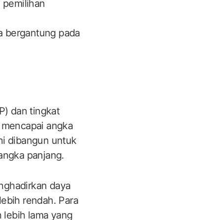
 pemilihan
da bergantung pada
P) dan tingkat
P mencapai angka
i dibangun untuk
angka panjang.
enghadirkan daya
lebih rendah. Para
 lebih lama yang