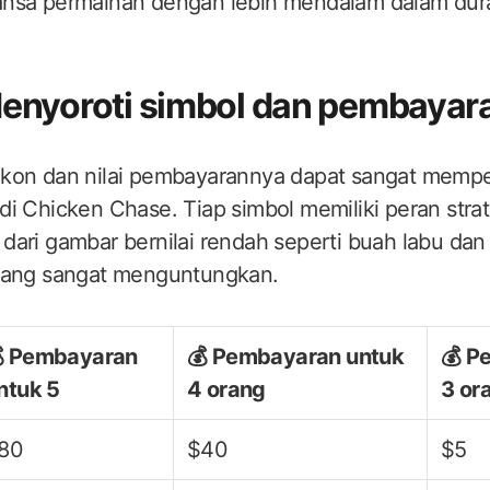
nsa permainan dengan lebih mendalam dalam dur
enyoroti simbol dan pembayar
ikon dan nilai pembayarannya dapat sangat memp
i Chicken Chase. Tiap simbol memiliki peran stra
ari gambar bernilai rendah seperti buah labu dan
 yang sangat menguntungkan.
 Pembayaran
💰 Pembayaran untuk
💰 P
ntuk 5
4 orang
3 or
80
$40
$5