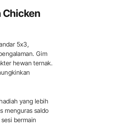
n Chicken
andar 5x3,
rpengalaman. Gim
akter hewan ternak.
emungkinkan
hadiah yang lebih
us menguras saldo
 sesi bermain