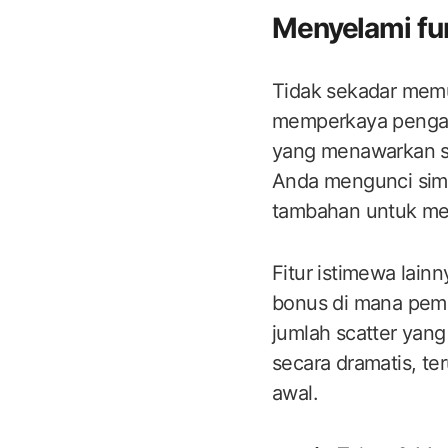
Menyelami fun
Tidak sekadar memu
memperkaya pengala
yang menawarkan st
Anda mengunci simb
tambahan untuk me
Fitur istimewa lain
bonus di mana pema
jumlah scatter ya
secara dramatis, te
awal.