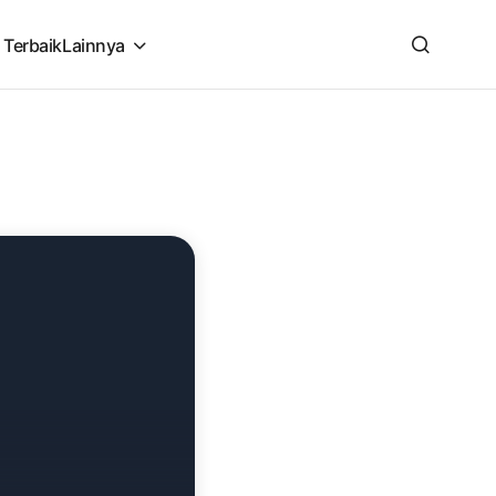
Terbaik
Lainnya