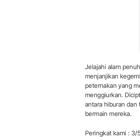
Jelajahi alam penu
menjanjikan kegem
peternakan yang mer
menggiurkan. Dicip
antara hiburan dan 
bermain mereka.
Peringkat kami : 3/