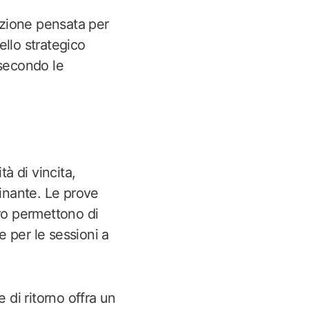
uzione pensata per
ello strategico
 secondo le
à di vincita,
minante. Le prove
ro permettono di
e per le sessioni a
 di ritorno offra un