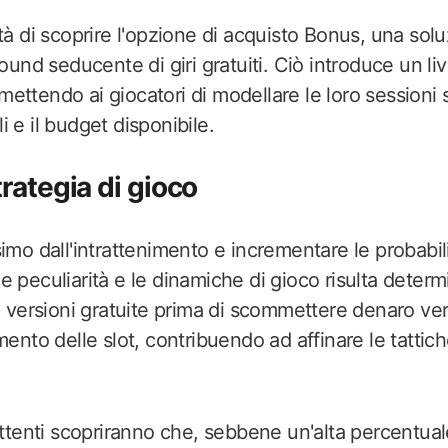
tà di scoprire l'opzione di acquisto Bonus, una sol
round seducente di giri gratuiti. Ciò introduce un liv
ettendo ai giocatori di modellare le loro sessioni
 e il budget disponibile.
trategia di gioco
imo dall'intrattenimento e incrementare le probabilit
e peculiarità e le dinamiche di gioco risulta deter
le versioni gratuite prima di scommettere denaro ve
mento delle slot, contribuendo ad affinare le tattich
attenti scopriranno che, sebbene un'alta percentuale