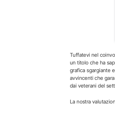
Tuffatevi nel coinv
un titolo che ha sapu
grafica sgargiante 
avvincenti che gara
dai veterani del set
La nostra valutazion