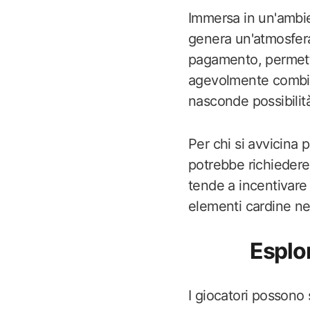
Immersa in un'ambie
genera un'atmosfera 
pagamento, permetten
agevolmente combina
nasconde possibilit
Per chi si avvicina 
potrebbe richiedere
tende a incentivare 
elementi cardine ne
Esplor
I giocatori possono