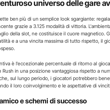
venturoso universo delle gare av
te ben più di un semplice look sgargiante: regala
cente grazie a 3.125 modalità di vittoria. L'ambien
lio della slot, ne costituisce il cuore magnetico. 
atilità e a una vincita massima di tutto rispetto, il g
sospeso.
intiva è l'eccezionale percentuale di ritorno al gio
Rush in una posizione vantaggiosa rispetto a numeros
he, sul lungo periodo, i giocatori potrebbero benef
ando il loro coinvolgimento e le aspettative di vincit
namico e schemi di successo