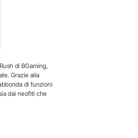
n Rush di BGaming,
ale. Grazie alla
 abbonda di funzioni
a dai neofiti che