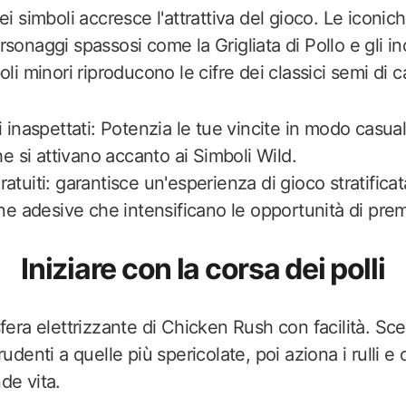
ei simboli accresce l'attrattiva del gioco. Le iconich
sonaggi spassosi come la Grigliata di Pollo e gli inc
li minori riproducono le cifre dei classici semi di c
i inaspettati: Potenzia le tue vincite in modo casual
he si attivano accanto ai Simboli Wild.
atuiti: garantisce un'esperienza di gioco stratifica
one adesive che intensificano le opportunità di prem
Iniziare con la corsa dei polli
fera elettrizzante di Chicken Rush con facilità. Sce
udenti a quelle più spericolate, poi aziona i rulli e 
de vita.