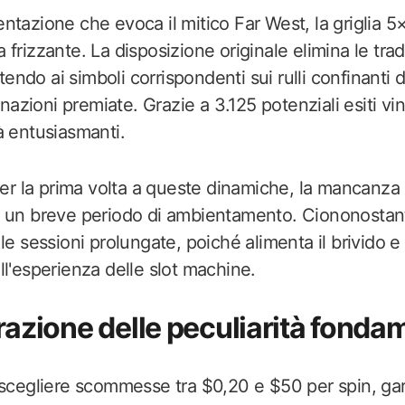
ntazione che evoca il mitico Far West, la griglia 
frizzante. La disposizione originale elimina le tradi
do ai simboli corrispondenti sui rulli confinanti d
zioni premiate. Grazie a 3.125 potenziali esiti vin
à entusiasmanti.
per la prima volta a queste dinamiche, la mancanza 
 un breve periodo di ambientamento. Ciononostant
le sessioni prolungate, poiché alimenta il brivido e l
ll'esperienza delle slot machine.
azione delle peculiarità fonda
 scegliere scommesse tra $0,20 e $50 per spin, gar