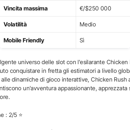
Vincita massima
€/$250 000
Volatilità
Medio
Mobile Friendly
Sì
olgente universo delle slot con l'esilarante Chicke
to conquistare in fretta gli estimatori a livello glob
e alle dinamiche di gioco interattive, Chicken Rush
ntiscono un'avventura appassionante, apprezzata si
tore.
e : 2/5 ⭐