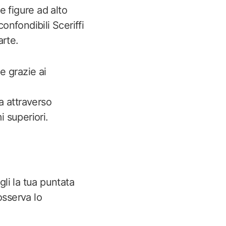
e figure ad alto
onfondibili Sceriffi
arte.
e grazie ai
ta attraverso
i superiori.
gli la tua puntata
osserva lo