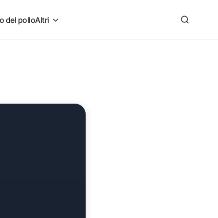
co del pollo
Altri