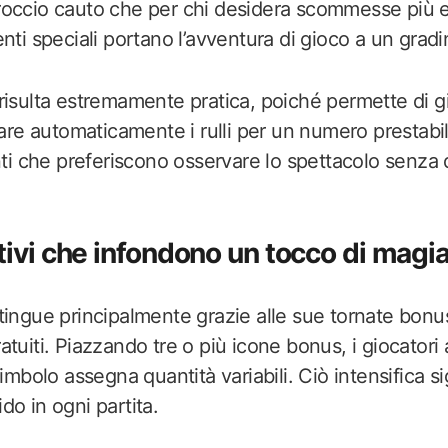
occio cauto che per chi desidera scommesse più ele
nti speciali portano l’avventura di gioco a un gradi
risulta estremamente pratica, poiché permette di g
vare automaticamente i rulli per un numero prestabili
nti che preferiscono osservare lo spettacolo senza 
tivi che infondono un tocco di magi
tingue principalmente grazie alle sue tornate bonus
tuiti. Piazzando tre o più icone bonus, i giocatori at
simbolo assegna quantità variabili. Ciò intensifica s
vido in ogni partita.