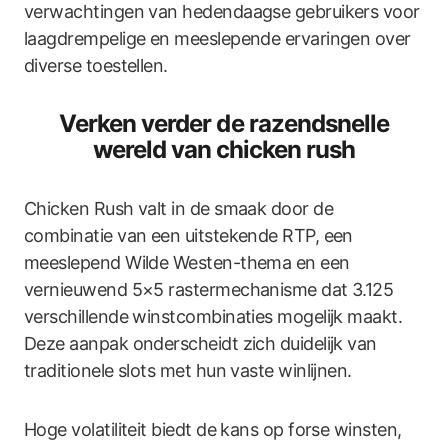
verwachtingen van hedendaagse gebruikers voor
laagdrempelige en meeslepende ervaringen over
diverse toestellen.
Verken verder de razendsnelle
wereld van chicken rush
Chicken Rush valt in de smaak door de
combinatie van een uitstekende RTP, een
meeslepend Wilde Westen-thema en een
vernieuwend 5×5 rastermechanisme dat 3.125
verschillende winstcombinaties mogelijk maakt.
Deze aanpak onderscheidt zich duidelijk van
traditionele slots met hun vaste winlijnen.
Hoge volatiliteit biedt de kans op forse winsten,