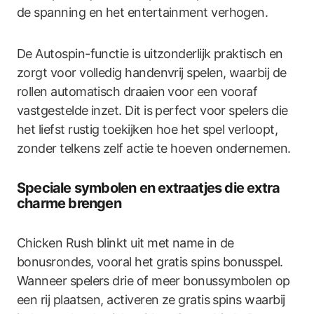
de spanning en het entertainment verhogen.
De Autospin-functie is uitzonderlijk praktisch en
zorgt voor volledig handenvrij spelen, waarbij de
rollen automatisch draaien voor een vooraf
vastgestelde inzet. Dit is perfect voor spelers die
het liefst rustig toekijken hoe het spel verloopt,
zonder telkens zelf actie te hoeven ondernemen.
Speciale symbolen en extraatjes die extra
charme brengen
Chicken Rush blinkt uit met name in de
bonusrondes, vooral het gratis spins bonusspel.
Wanneer spelers drie of meer bonussymbolen op
een rij plaatsen, activeren ze gratis spins waarbij