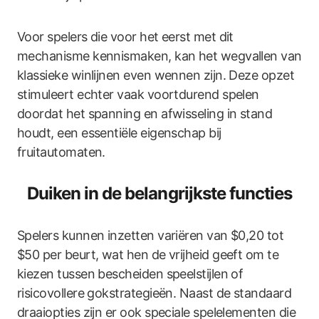
Voor spelers die voor het eerst met dit
mechanisme kennismaken, kan het wegvallen van
klassieke winlijnen even wennen zijn. Deze opzet
stimuleert echter vaak voortdurend spelen
doordat het spanning en afwisseling in stand
houdt, een essentiële eigenschap bij
fruitautomaten.
Duiken in de belangrijkste functies
Spelers kunnen inzetten variëren van $0,20 tot
$50 per beurt, wat hen de vrijheid geeft om te
kiezen tussen bescheiden speelstijlen of
risicovollere gokstrategieën. Naast de standaard
draaiopties zijn er ook speciale spelelementen die