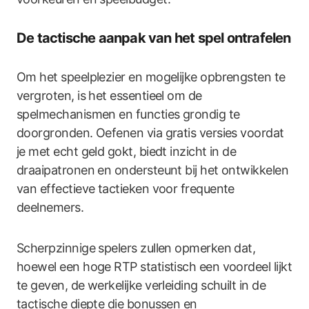
De tactische aanpak van het spel ontrafelen
Om het speelplezier en mogelijke opbrengsten te
vergroten, is het essentieel om de
spelmechanismen en functies grondig te
doorgronden. Oefenen via gratis versies voordat
je met echt geld gokt, biedt inzicht in de
draaipatronen en ondersteunt bij het ontwikkelen
van effectieve tactieken voor frequente
deelnemers.
Scherpzinnige spelers zullen opmerken dat,
hoewel een hoge RTP statistisch een voordeel lijkt
te geven, de werkelijke verleiding schuilt in de
tactische diepte die bonussen en