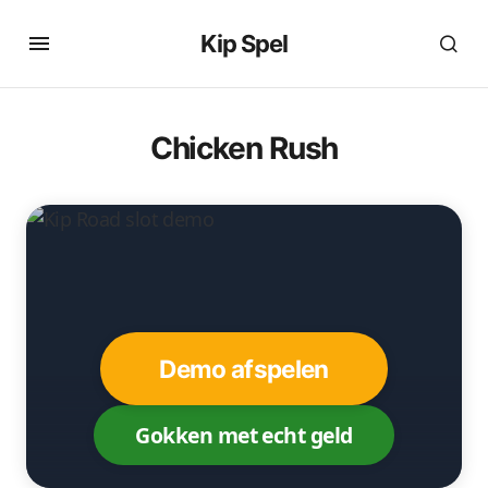
Kip Spel
Chicken Rush
Demo afspelen
Gokken met echt geld