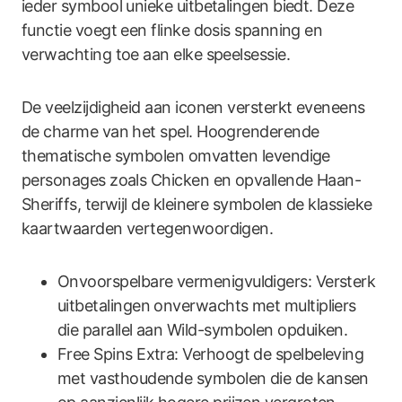
ieder symbool unieke uitbetalingen biedt. Deze
functie voegt een flinke dosis spanning en
verwachting toe aan elke speelsessie.
De veelzijdigheid aan iconen versterkt eveneens
de charme van het spel. Hoogrenderende
thematische symbolen omvatten levendige
personages zoals Chicken en opvallende Haan-
Sheriffs, terwijl de kleinere symbolen de klassieke
kaartwaarden vertegenwoordigen.
Onvoorspelbare vermenigvuldigers: Versterk
uitbetalingen onverwachts met multipliers
die parallel aan Wild-symbolen opduiken.
Free Spins Extra: Verhoogt de spelbeleving
met vasthoudende symbolen die de kansen