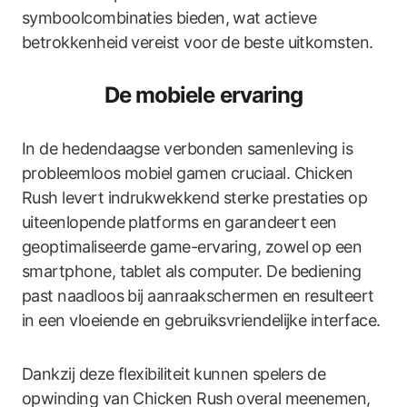
symboolcombinaties bieden, wat actieve
betrokkenheid vereist voor de beste uitkomsten.
De mobiele ervaring
In de hedendaagse verbonden samenleving is
probleemloos mobiel gamen cruciaal. Chicken
Rush levert indrukwekkend sterke prestaties op
uiteenlopende platforms en garandeert een
geoptimaliseerde game-ervaring, zowel op een
smartphone, tablet als computer. De bediening
past naadloos bij aanraakschermen en resulteert
in een vloeiende en gebruiksvriendelijke interface.
Dankzij deze flexibiliteit kunnen spelers de
opwinding van Chicken Rush overal meenemen,